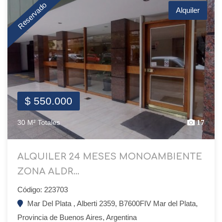
Reservado
Alquiler
$ 550.000
30 M² Totales
17
ALQUILER 24 MESES MONOAMBIENTE
ZONA ALDR...
Código: 223703
Mar Del Plata , Alberti 2359, B7600FIV Mar del Plata,
Provincia de Buenos Aires, Argentina